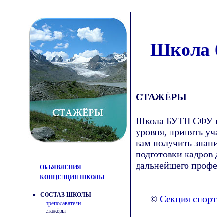
Школа б
СТАЖЁРЫ
Школа БУТП СФУ пр
уровня, принять уч
вам получить знан
подготовки кадров 
дальнейшего профе
ОБЪЯВЛЕНИЯ
КОНЦЕПЦИЯ ШКОЛЫ
● СОСТАВ ШКОЛЫ
©
Секция спор
преподаватели
стажёры