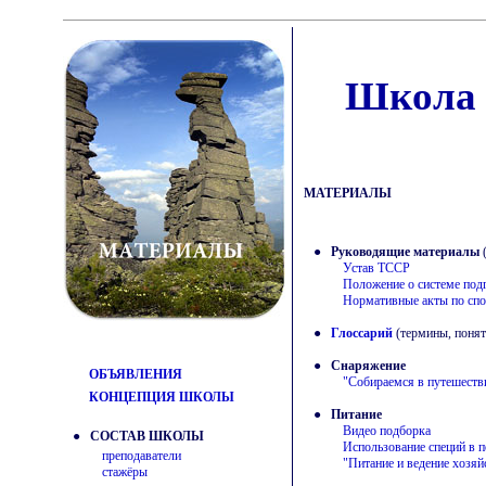
Школа 
МАТЕРИАЛЫ
●
Руководящие материалы
Устав ТССР
Положение о системе под
Нормативные акты по спо
●
Глоссарий
(термины, понят
●
Снаряжение
ОБЪЯВЛЕНИЯ
"Собираемся в путешеств
КОНЦЕПЦИЯ ШКОЛЫ
●
Питание
Видео подборка
● СОСТАВ ШКОЛЫ
Использование специй в п
преподаватели
"Питание и ведение хозяй
стажёры