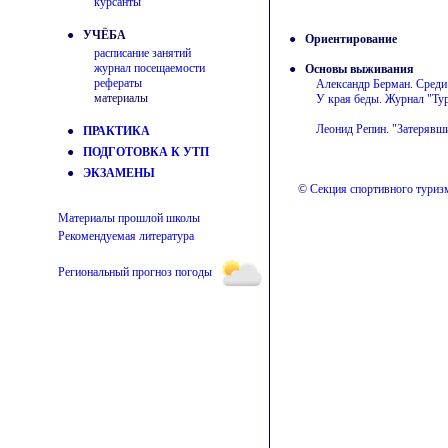
курсанты
● УЧЁБА
●
Ориентирование
расписание занятий
журнал посещаемости
●
Основы выживания
рефераты
Александр Берман. Среди
материалы
У края беды. Журнал "Тур
Леонид Репин. "Затерявши
●
ПРАКТИКА
●
ПОДГОТОВКА К УТП
●
ЭКЗАМЕНЫ
©
Секция спортивного тури
Материалы прошлой школы
Рекомендуемая литература
Региональный прогноз погоды