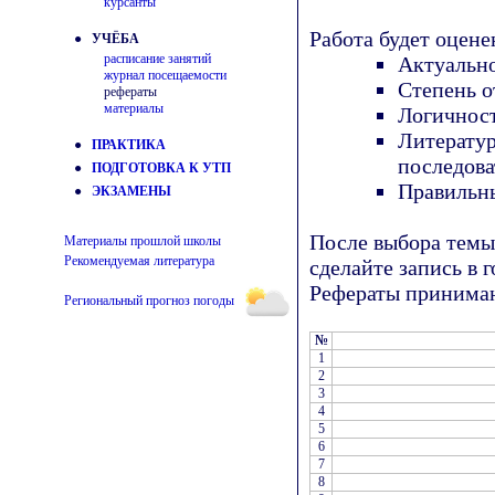
курсанты
Работа будет оцен
● УЧЁБА
расписание занятий
Актуально
журнал посещаемости
Степень о
рефераты
материалы
Логичност
Литератур
●
ПРАКТИКА
последова
●
ПОДГОТОВКА К УТП
Правильн
●
ЭКЗАМЕНЫ
После выбора темы
Материалы прошлой школы
Рекомендуемая литература
сделайте запись в г
Рефераты принимают
Региональный прогноз погоды
№
1
2
3
4
5
6
7
8