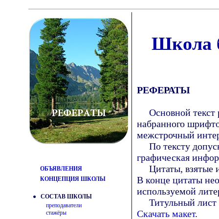
Школа б
РЕФЕРАТЫ
Основной текст ре
набранного шрифто
межстрочный интер
По тексту допуска
графическая информ
Цитаты, взятые и
ОБЪЯВЛЕНИЯ
В конце цитаты не
КОНЦЕПЦИЯ ШКОЛЫ
используемой лите
● СОСТАВ ШКОЛЫ
Титульный лист и 
преподаватели
Скачать макет
.
стажёры