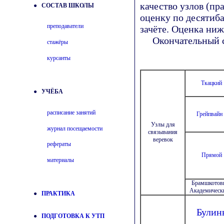
качество узлов (пр
● СОСТАВ ШКОЛЫ
оценку по десятиб
преподаватели
зачёте. Оценка ниже
Окончательный сро
стажёры
курсанты
Ткацкий
● УЧЁБА
расписание занятий
Грейпвайн 
Узлы для
журнал посещаемости
связывания
веревок
рефераты
Прямой
материалы
Брамшкотов
Академическ
●
ПРАКТИКА
Булин
●
ПОДГОТОВКА К УТП