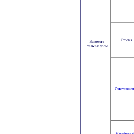
Стремя
Вспомога-
тельные узлы
Схватываю