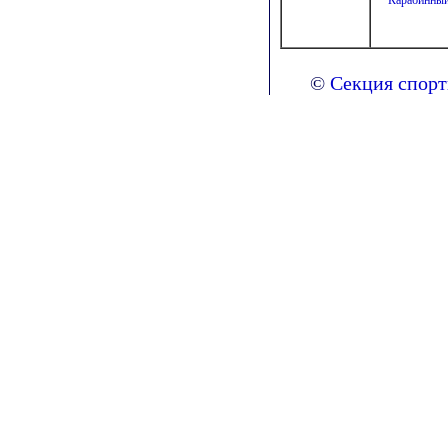
Карабинный
©
Секция спор